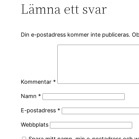
Lämna ett svar
Din e-postadress kommer inte publiceras.
Ob
Kommentar
*
Namn
*
E-postadress
*
Webbplats
Spara mitt namn, min e-postadress och we