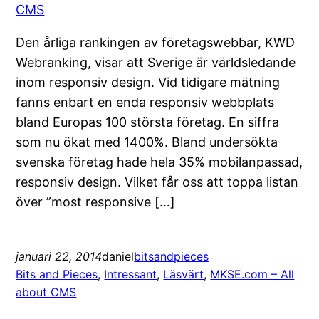
CMS
Den årliga rankingen av företagswebbar, KWD
Webranking, visar att Sverige är världsledande
inom responsiv design. Vid tidigare mätning
fanns enbart en enda responsiv webbplats
bland Europas 100 största företag. En siffra
som nu ökat med 1400%. Bland undersökta
svenska företag hade hela 35% mobilanpassad,
responsiv design. Vilket får oss att toppa listan
över ”most responsive […]
januari 22, 2014
daniel
bitsandpieces
Bits and Pieces
, 
Intressant
, 
Läsvärt
, 
MKSE.com – All
about CMS