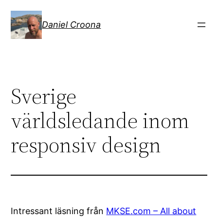
Hoppa
till
Daniel Croona
innehåll
Sverige
världsledande inom
responsiv design
Intressant läsning från
MKSE.com – All about