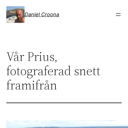
Hoppa
till
Daniel Croona
innehåll
Vår Prius,
fotograferad snett
framifrån