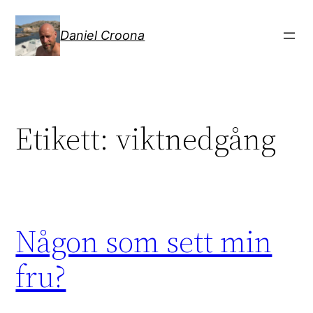
Hoppa
till
Daniel Croona
innehåll
Etikett:
viktnedgång
Någon som sett min
fru?