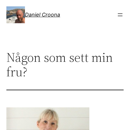
Hoppa
till
Daniel Croona
innehåll
Någon som sett min
fru?