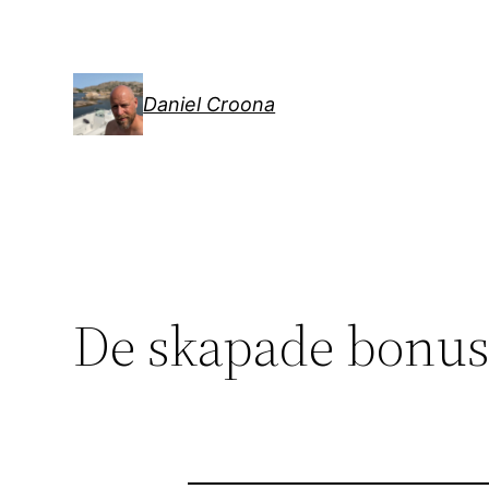
Hoppa
till
innehåll
Daniel Croona
De skapade bonus