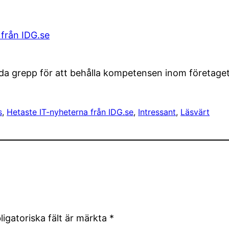
 från IDG.se
unda grepp för att behålla kompetensen inom företaget
s
, 
Hetaste IT-nyheterna från IDG.se
, 
Intressant
, 
Läsvärt
ligatoriska fält är märkta
*