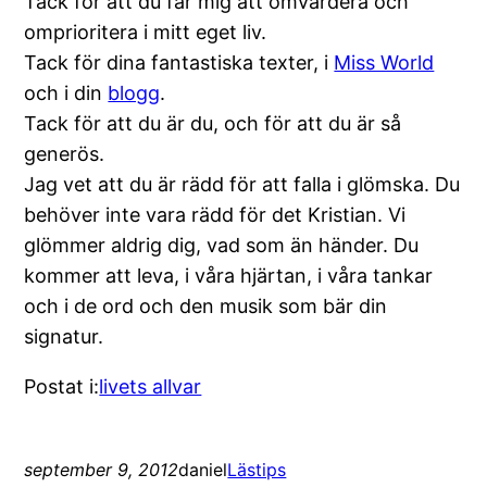
Tack för att du får mig att omvärdera och
omprioritera i mitt eget liv.
Tack för dina fantastiska texter, i
Miss World
och i din
blogg
.
Tack för att du är du, och för att du är så
generös.
Jag vet att du är rädd för att falla i glömska. Du
behöver inte vara rädd för det Kristian. Vi
glömmer aldrig dig, vad som än händer. Du
kommer att leva, i våra hjärtan, i våra tankar
och i de ord och den musik som bär din
signatur.
Postat i:
livets allvar
september 9, 2012
daniel
Lästips