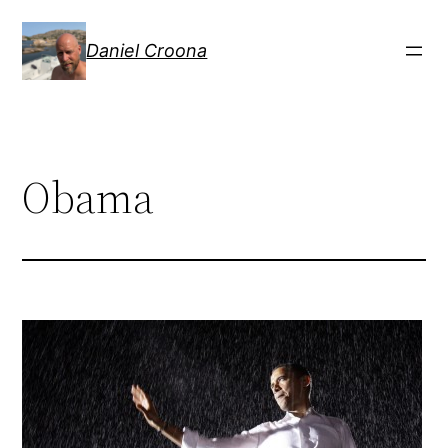
Hoppa
till
Daniel Croona
innehåll
Obama