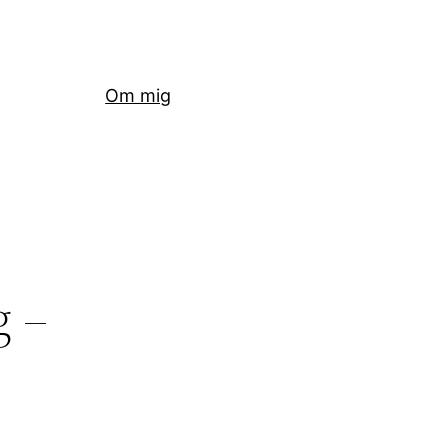
Om mig
g –