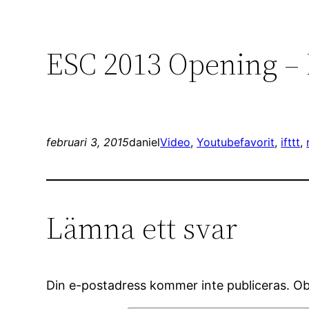
ESC 2013 Opening – 
februari 3, 2015
daniel
Video
, 
Youtube
favorit
, 
ifttt
, 
Lämna ett svar
Din e-postadress kommer inte publiceras.
Ob