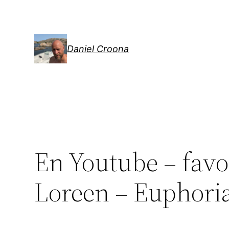
Hoppa
till
innehåll
Daniel Croona
En Youtube – favo
Loreen – Euphori