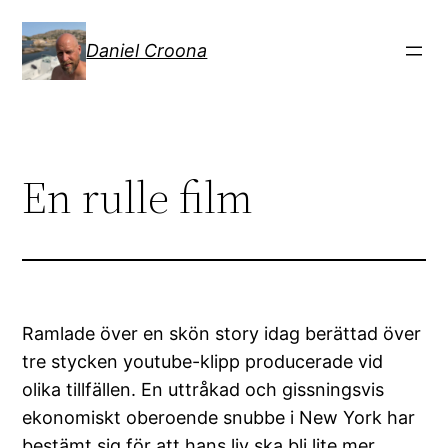
Hoppa
till
Daniel Croona
innehåll
En rulle film
Ramlade över en skön story idag berättad över
tre stycken youtube-klipp producerade vid
olika tillfällen. En uttråkad och gissningsvis
ekonomiskt oberoende snubbe i New York har
bestämt sig för att hans liv ska bli lite mer