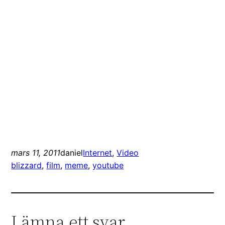
mars 11, 2011
daniel
Internet
, 
Video
blizzard
, 
film
, 
meme
, 
youtube
Lämna ett svar